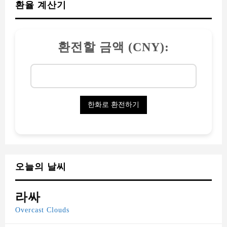
오늘의 날씨
라싸
Overcast Clouds
75%
0.9km/h
95%
°
C
14
14
°
°
14
15
°
11
°
11
°
11
°
12
°
SAT
SUN
MON
TUE
WED