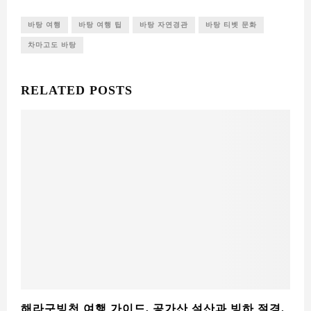
해라구빙천 여행 가이드, 공가산 설산과 빙하 절경.