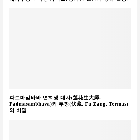
파드마삼바바 연화생 대사(莲花生大师,
Padmasambhava)와 푸짱(伏藏, Fu Zang, Termas)
의 비밀
티벳(西藏) 오체투지 순례의 의미, 몸을 낮추어 마음
을 비추다