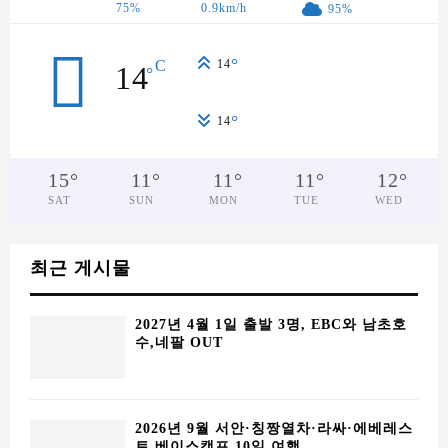
최근 게시물
2027년 4월 1일 출발 3명, EBC와 남초호
수,네팔 OUT
2026년 9월 서안·칭짱열차·라싸·에베레스
트 베이스캠프 10일 여행
[견적] 27년 6월 말 서안-라싸 칭장열차 6
일 단체
실크로드 군상(丝绸之路群雕) – 시안 장안
의 대상 행렬