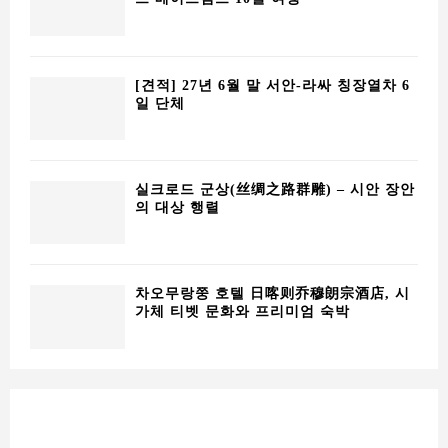
차오무랑쭝 호텔 日喀则乔穆朗宗酒店, 시
가체 티벳 문화와 프리미엄 숙박
한국주소