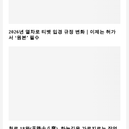
천로 18완(天路十八弯) ,하늘길을 가로지르는 장엄
한 도로