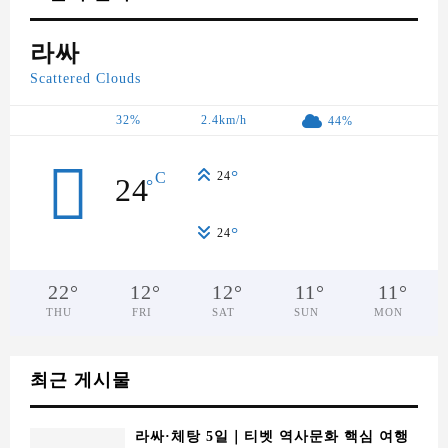
라싸
Scattered Clouds
32%
2.4km/h
44%
°
C
24
24
°
°
24
22
°
12
°
12
°
11
°
11
°
THU
FRI
SAT
SUN
MON
최근 게시물
라싸·체탕 5일｜티벳 역사문화 핵심 여행