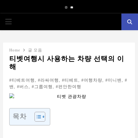
Instagram
Email
PRIMARY
MENU
Home
글 모음
티벳여행시 사용하는 차량 선택의 이
해
#티베트여행, #라싸여행, #티베트, #여행차량, #미니밴, #
밴, #버스, #그룹여행, #편안한여행
목차