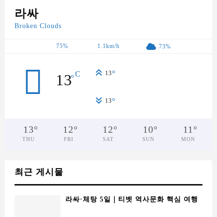
13
°
12
°
12
°
10
°
11
°
THU
FRI
SAT
SUN
MON
최근 게시물
라싸·체탕 5일｜티벳 역사문화 핵심 여행
실크로드 군상(丝绸之路群雕) – 시안 장안
의 대상 행렬
차오무랑쭝 호텔 日喀则乔穆朗宗酒店, 시
가체 티벳 문화와 프리미엄 숙박