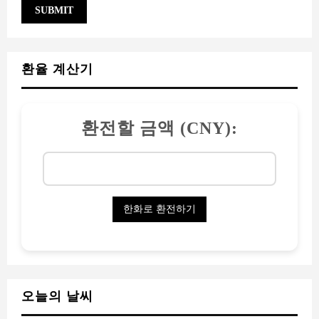
오늘의 날씨
라싸
Broken Clouds
75%
1.1km/h
73%
°
C
13
13
°
°
13