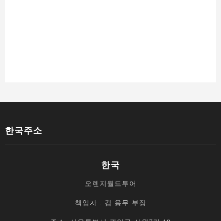
E-mail: tourseek@naver.com
전화: 02-737-0086
핸드폰: 010-2488-7920
카카오톡 ID : chinatour
위챗 ID: tourseek