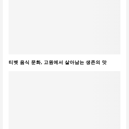
역대 판첸라마(班禅额尔德尼) 목록표