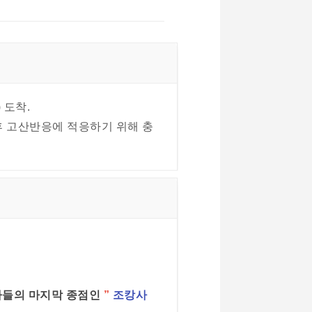
 도착.
후 고산반응에 적응하기 위해 충
례자들의 마지막 종점인
”
조캉사