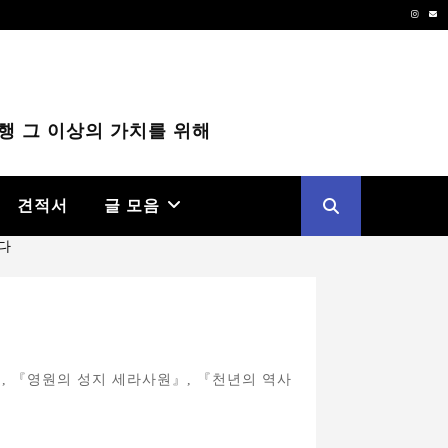
Instag
Em
행 그 이상의 가치를 위해
견적서
글 모음
, 『영원의 성지 세라사원』, 『천년의 역사