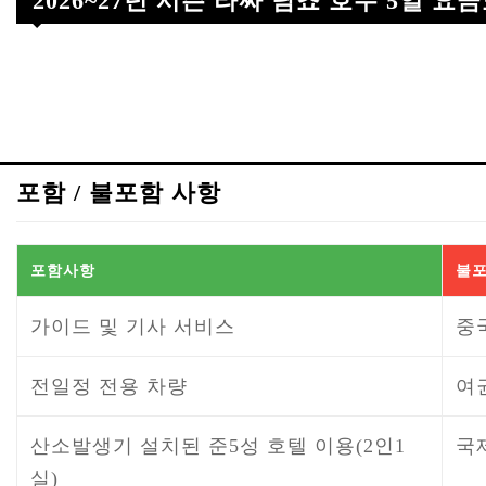
2026~27년 시즌 라싸 남쵸 호수 5일 요
포함 / 불포함 사항
포함사항
불포
가이드 및 기사 서비스
중
전일정 전용 차량
여
산소발생기 설치된 준5성 호텔 이용(2인1
국
실)