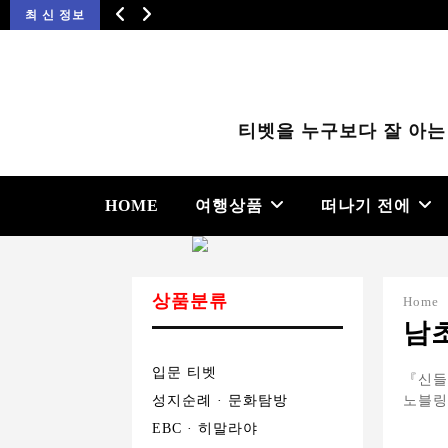
최 신 정보
티벳을 누구보다 잘 아는
HOME
여행상품
떠나기 전에
상품분류
Home
남초
입문 티벳
『신들
성지순례 · 문화탐방
노블링
EBC · 히말라야