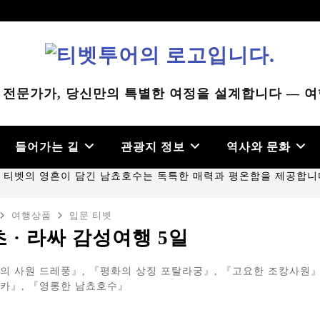
 전문가가, 당신만의 특별한 여정을 설계합니다 — 여
들어가는 길
관광지 정보
역사와 문화
여행상품
입문 티벳
 · 라싸 감성여행 5일
의 사원 드레풍』, 『평화의 상징 포탈라궁』, 『고요한 조캉사원』
카』, 『영롱한 남쵸호수』