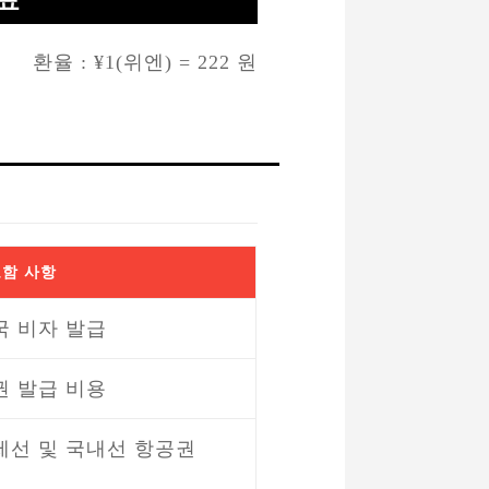
금표
환율 : ¥1(위엔) = 222 원
함 사항
국 비자 발급
권 발급 비용
제선 및 국내선 항공권