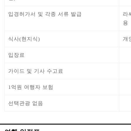
입경허가서 및 각종 서류 발급
라
용
식사(현지식)
개
입장료
가이드 및 기사 수고료
1억원 여행자 보험
선택관광 없음