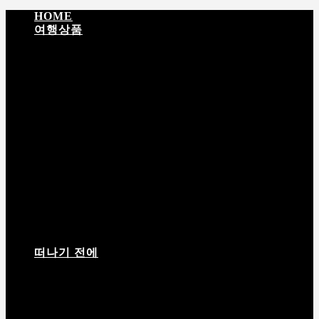
HOME
여행상품
입문 티벳
성지순례 · 문화탐방
EBC · 히말라야
티
벳 + 네팔
탐험 · 대장정
라싸 영적 순례 5일
포탈라궁 하이라이트 4일
남초 · 라싸 감성여행 5일
라싸 · 체탕 · 남초 6일
떠나기 전에
여행 상품 안내서
여행짐 싸기
고산반응
날씨정보
필
수 어플
입경허가서
티벳(西藏) 여행상품 상담 및 예약 절차 안내