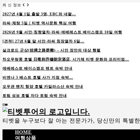
최 신 정보
2027년 4월 1일 출발 3명, EBC와 네팔…
라싸·체탕 5일｜티벳 역사문화 핵심 여행
2026년 9월 서안·칭짱열차·라싸·에베레스트 베이스캠프 10일 여행
[견적] 27년 6월 말 서안-라싸 칭장열차 6일…
실크로드 군상(丝绸之路群雕) – 시안 장안의 대상 행렬
차오무랑쭝 호텔 日喀则乔穆朗宗酒店, 시가체 티벳 문화와 프리미엄…
에베레스트 베이스캠프 텐트 숙박 안내
비엔나 3 베스트 호텔 사가 지점 숙박…
오우관 톈치 헝양 호텔 카일라스산 숙박 안내
토림 성보 호텔 자다 토림 숙박 안내
Instagram
Email
티벳을 누구보다 잘 아는 전문가가, 당신만의 특별한
HOME
여행상품