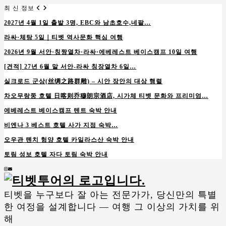
최 신 정보
2027년 4월 1일 출발 3명, EBC와 남초호수,네팔…
라싸·체탕 5일｜티벳 역사문화 핵심 여행
2026년 9월 서안·칭짱열차·라싸·에베레스트 베이스캠프 10일 여행
[견적] 27년 6월 말 서안-라싸 칭장열차 6일…
실크로드 군상(丝绸之路群雕) – 시안 장안의 대상 행렬
차오무랑쭝 호텔 日喀则乔穆朗宗酒店, 시가체 티벳 문화와 프리미엄…
에베레스트 베이스캠프 텐트 숙박 안내
비엔나 3 베스트 호텔 사가 지점 숙박…
오우관 톈치 헝양 호텔 카일라스산 숙박 안내
토림 성보 호텔 자다 토림 숙박 안내
Instagram
Email
티벳을 누구보다 잘 아는 전문가가, 당신만의 특별
한 여정을 설계합니다 — 여행 그 이상의 가치를 위
해