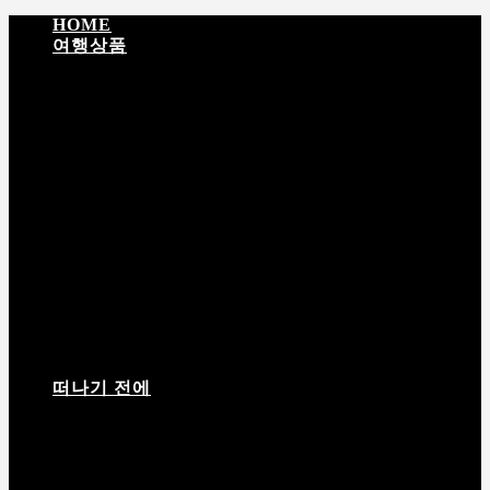
HOME
여행상품
입문 티벳
성지순례 · 문화탐방
EBC · 히말라야
티
벳 + 네팔
탐험 · 대장정
라싸 영적 순례 5일
포탈라궁 하이라이트 4일
남초 · 라싸 감성여행 5일
라싸 · 체탕 · 남초 6일
떠나기 전에
여행 상품 안내서
여행짐 싸기
고산반응
날씨정보
필
수 어플
입경허가서
티벳(西藏) 여행상품 상담 및 예약 절차 안내