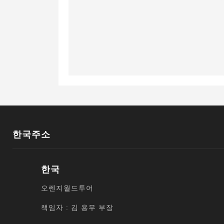
한국주소
한국
오렌지월드투어
책임자 : 김 용무 부장