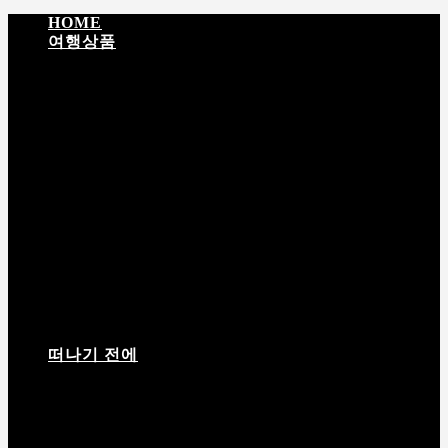
HOME
여행상품
입문 티벳
성지순례 · 문화탐방
EBC · 히말라야
티
벳 + 네팔
탐험 · 대장정
라싸 영적 순례 5일
포탈라궁 하이라이트 4일
남초 · 라싸 감성여행 5일
라싸 · 체탕 · 남초 6일
떠나기 전에
여행 상품 안내서
여행짐 싸기
고산반응
날씨정보
필
수 어플
입경허가서
티벳(西藏) 여행상품 상담 및 예약 절차 안내