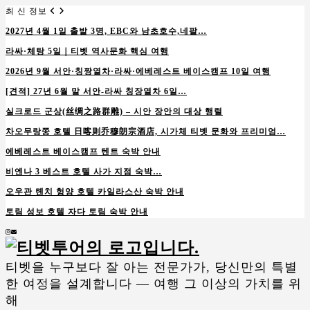
최 신 정보
2027년 4월 1일 출발 3명, EBC와 남초호수,네팔…
라싸·체탕 5일｜티벳 역사문화 핵심 여행
2026년 9월 서안·칭짱열차·라싸·에베레스트 베이스캠프 10일 여행
[견적] 27년 6월 말 서안-라싸 칭장열차 6일…
실크로드 군상(丝绸之路群雕) – 시안 장안의 대상 행렬
차오무랑쭝 호텔 日喀则乔穆朗宗酒店, 시가체 티벳 문화와 프리미엄…
에베레스트 베이스캠프 텐트 숙박 안내
비엔나 3 베스트 호텔 사가 지점 숙박…
오우관 톈치 헝양 호텔 카일라스산 숙박 안내
토림 성보 호텔 자다 토림 숙박 안내
Instagram
Email
티벳을 누구보다 잘 아는 전문가가, 당신만의 특별
한 여정을 설계합니다 — 여행 그 이상의 가치를 위
해