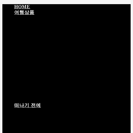
HOME
여행상품
입문 티벳
성지순례 · 문화탐방
EBC · 히말라야
티
벳 + 네팔
탐험 · 대장정
라싸 영적 순례 5일
포탈라궁 하이라이트 4일
남초 · 라싸 감성여행 5일
라싸 · 체탕 · 남초 6일
떠나기 전에
여행 상품 안내서
여행짐 싸기
고산반응
날씨정보
필
수 어플
입경허가서
티벳(西藏) 여행상품 상담 및 예약 절차 안내