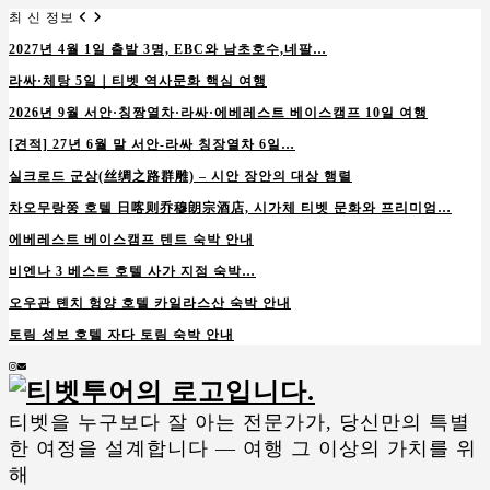
최 신 정보
2027년 4월 1일 출발 3명, EBC와 남초호수,네팔…
라싸·체탕 5일｜티벳 역사문화 핵심 여행
2026년 9월 서안·칭짱열차·라싸·에베레스트 베이스캠프 10일 여행
[견적] 27년 6월 말 서안-라싸 칭장열차 6일…
실크로드 군상(丝绸之路群雕) – 시안 장안의 대상 행렬
차오무랑쭝 호텔 日喀则乔穆朗宗酒店, 시가체 티벳 문화와 프리미엄…
에베레스트 베이스캠프 텐트 숙박 안내
비엔나 3 베스트 호텔 사가 지점 숙박…
오우관 톈치 헝양 호텔 카일라스산 숙박 안내
토림 성보 호텔 자다 토림 숙박 안내
Instagram
Email
티벳을 누구보다 잘 아는 전문가가, 당신만의 특별
한 여정을 설계합니다 — 여행 그 이상의 가치를 위
해