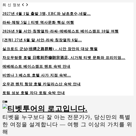
최 신 정보
2027년 4월 1일 출발 3명, EBC와 남초호수,네팔…
라싸·체탕 5일｜티벳 역사문화 핵심 여행
2026년 9월 서안·칭짱열차·라싸·에베레스트 베이스캠프 10일 여행
[견적] 27년 6월 말 서안-라싸 칭장열차 6일…
실크로드 군상(丝绸之路群雕) – 시안 장안의 대상 행렬
차오무랑쭝 호텔 日喀则乔穆朗宗酒店, 시가체 티벳 문화와 프리미엄…
에베레스트 베이스캠프 텐트 숙박 안내
비엔나 3 베스트 호텔 사가 지점 숙박…
오우관 톈치 헝양 호텔 카일라스산 숙박 안내
토림 성보 호텔 자다 토림 숙박 안내
Instagram
Email
티벳을 누구보다 잘 아는 전문가가, 당신만의 특별
한 여정을 설계합니다 — 여행 그 이상의 가치를 위
해