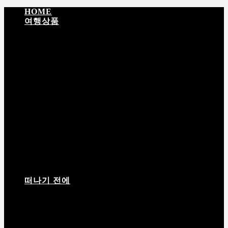
HOME
여행상품
입문 티벳
성지순례 · 문화탐방
EBC · 히말라야
티
벳 + 네팔
탐험 · 대장정
라싸 영적 순례 5일
포탈라궁 하이라이트 4일
남초 · 라싸 감성여행 5일
라싸 · 체탕 · 남초 6일
떠나기 전에
여행 상품 안내서
여행짐 싸기
고산반응
날씨정보
필
수 어플
입경허가서
티벳(西藏) 여행상품 상담 및 예약 절차 안내