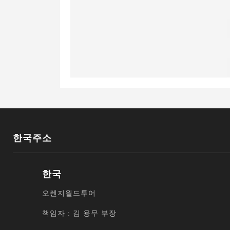
한국주소
한국
오렌지월드투어
책임자 : 김 용무 부장