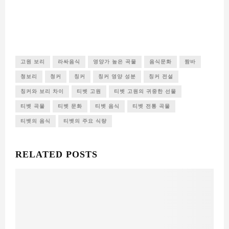
고원 보리
라싸음식
영양가 높은 곡물
음식문화
짬바
청보리
청커
칭커
칭커 영양 성분
칭커 전설
칭커와 보리 차이
티벳 고원
티벳 고원의 귀중한 선물
티벳 곡물
티벳 문화
티벳 음식
티벳 전통 곡물
티벳의 음식
티벳의 주요 식량
RELATED POSTS