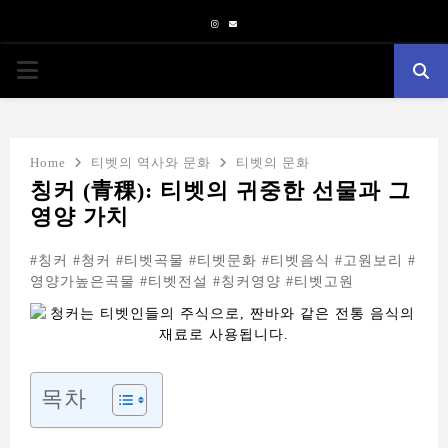
Instagram
Email
PRIMARY
MENU
Home
티벳의 역사와 문화
티벳의 문화
칭커 (青稞): 티벳의 귀중한 선물과 그
영양 가치
#칭커 #청커 #티벳곡물 #티벳문화 #티벳음식 #고원보리 #
영양가높은곡물 #티벳전설 #칭커영양 #티벳고원
목차