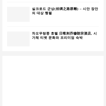
실크로드 군상(丝绸之路群雕) – 시안 장안
의 대상 행렬
차오무랑쭝 호텔 日喀则乔穆朗宗酒店, 시
가체 티벳 문화와 프리미엄 숙박