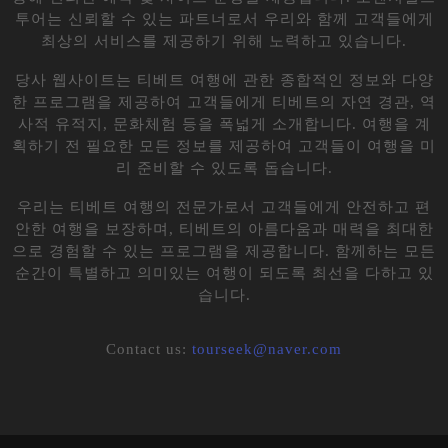
All content ©1998 OrangeWorld Tour. All rights reserved.