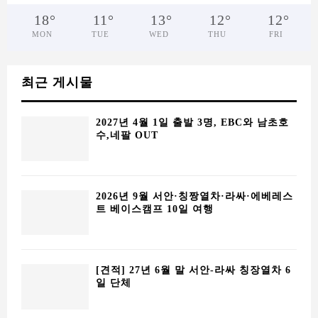
18
°
11
°
13
°
12
°
12
°
MON
TUE
WED
THU
FRI
최근 게시물
2027년 4월 1일 출발 3명, EBC와 남초호
수,네팔 OUT
2026년 9월 서안·칭짱열차·라싸·에베레스
트 베이스캠프 10일 여행
[견적] 27년 6월 말 서안-라싸 칭장열차 6
일 단체