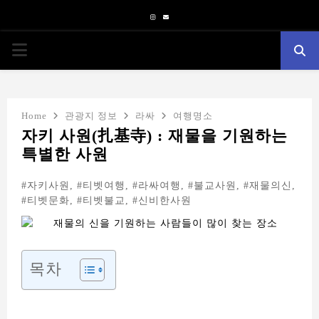
Instagram
Email
PRIMARY
MENU
Home
관광지 정보
라싸
여행명소
자키 사원(扎基寺) : 재물을 기원하는
특별한 사원
#자키사원, #티벳여행, #라싸여행, #불교사원, #재물의신,
#티벳문화, #티벳불교, #신비한사원
목차