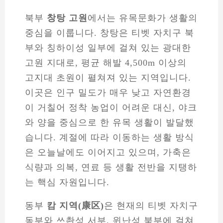
북부
창탕 고원
에서는 유목문화가 생활의
중심을 이룹니다. 창탕은 티벳 자치구 북
부와 칭하이성 일부에 걸쳐 있는 광대한
고원 지대로, 평균 해발 4,500m 이상의
고지대 초원이 펼쳐져 있는 지역입니다.
이곳은 인구 밀도가 매우 낮고 자연환경
이 거칠어 정착 농업이 어려운 대신, 야크
와 양을 중심으로 한 유목 생활이 발달했
습니다. 계절에 따라 이동하는 생활 방식
은 오늘날에도 이어지고 있으며, 가축은
식량과 의복, 연료 등 생활 전반을 지탱하
는 핵심 자원입니다.
동부
캄 지역(康区)
은 현재의 티벳 자치구
동부와 쓰촨성 서부, 윈난성 북부에 걸쳐