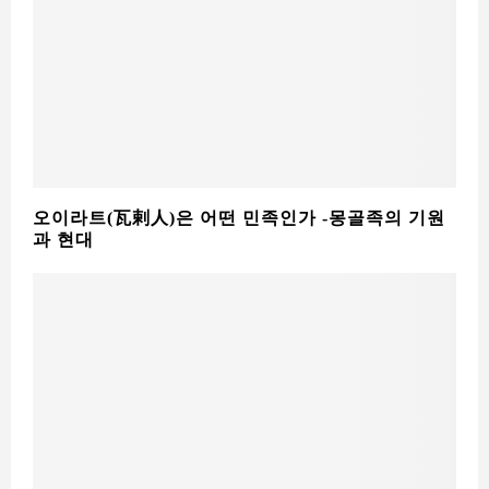
오이라트(瓦剌人)은 어떤 민족인가 -몽골족의 기원
과 현대