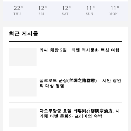
22
°
12
°
12
°
11
°
11
°
THU
FRI
SAT
SUN
MON
최근 게시물
라싸·체탕 5일｜티벳 역사문화 핵심 여행
실크로드 군상(丝绸之路群雕) – 시안 장안
의 대상 행렬
차오무랑쭝 호텔 日喀则乔穆朗宗酒店, 시
가체 티벳 문화와 프리미엄 숙박