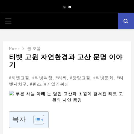
Instagram
Email
PRIMARY
MENU
Home
글 모음
티벳 고원 자연환경과 고산 문명 이야
기
#티벳고원, #티벳여행, #라싸, #창탕고원, #티벳문화, #티
벳자치구, #린즈, #카일라쉬산
목차