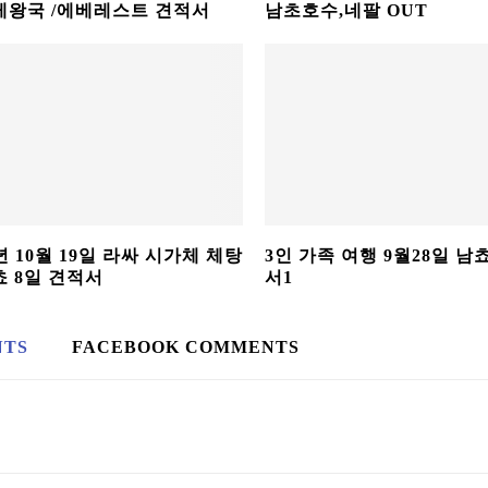
게왕국 /에베레스트 견적서
남초호수,네팔 OUT
년 10월 19일 라싸 시가체 체탕
3인 가족 여행 9월28일 남
쵸 8일 견적서
서1
NTS
FACEBOOK COMMENTS