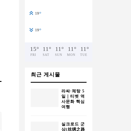
°
19
°
19
15
°
11
°
11
°
11
°
11
°
FRI
SAT
SUN
MON
TUE
최근 게시물
라싸·체탕 5
일｜티벳 역
사문화 핵심
여행
실크로드 군
상(丝绸之路