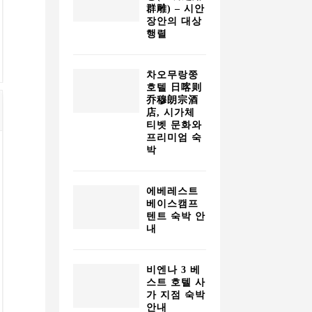
群雕) – 시안
장안의 대상
행렬
차오무랑쭝
호텔 日喀则
乔穆朗宗酒
店, 시가체
티벳 문화와
프리미엄 숙
박
에베레스트
베이스캠프
텐트 숙박 안
내
비엔나 3 베
스트 호텔 사
가 지점 숙박
안내