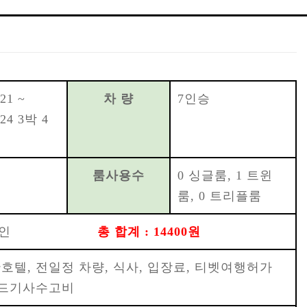
21 ~
차 량
7인승
-24 3박 4
룸사용수
0 싱글룸, 1 트윈
룸, 0 트리플룸
/인
총 합계 : 14400원
호텔, 전일정 차량, 식사, 입장료, 티벳여행허가
이드기사수고비