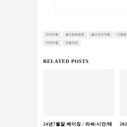
라싸여행
불교문화탐방
불교성지여행
사찰탐
티벳여행
포탈라궁
RELATED POSTS
24년7월말 베이징 / 라싸/시안/태
20