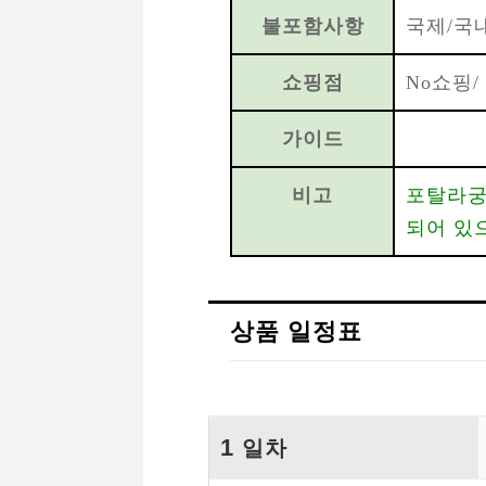
불포함사항
국제/국
쇼핑점
No쇼핑/
가이드
비고
포탈라궁
되어 있
상품 일정표
1
일차