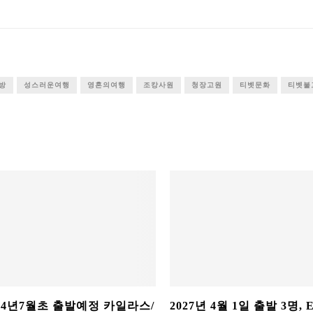
방
성스러운여행
영혼의여행
조캉사원
청장고원
티벳문화
티벳불
24년7월초 출발예정 카일라스/
2027년 4월 1일 출발 3명,