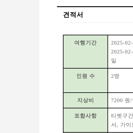
견적서
여행기간
2025-02-
2025-02
일
인원 수
2명
지상비
7200 원
포함사항
티벳구간
서, 가