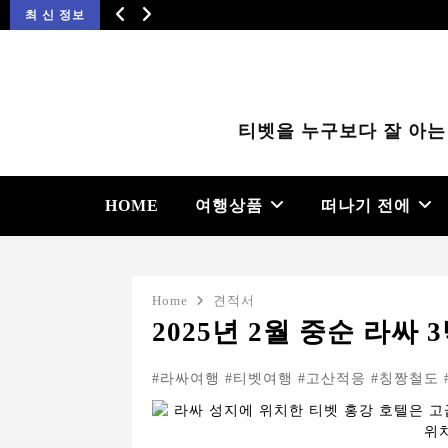
최 신 정보
티벳을 누구보다 잘 아는
HOME
여행상품
떠나기 전에
Home
견적서
2025년 2월 중순 라싸 3
#라싸여행 #티벳여행 #고산적응 #칭짱철도